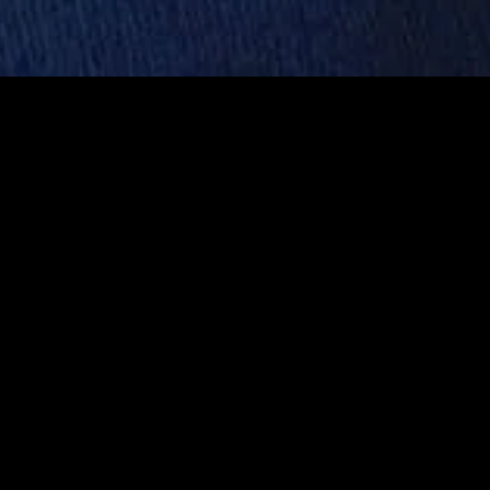
gory
MIDASXXI
on
DCEU Movies
nture
MCU Movies
me
Disney+ Movie and Series
edy
Netflix Movie and Series
ma
Marvel Studios Series
or
Coming Soon
Fi & Fantasy