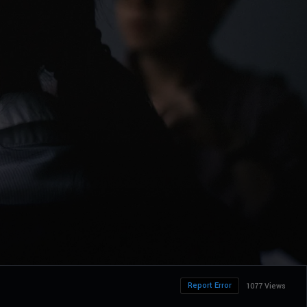
Report Error
1077 Views