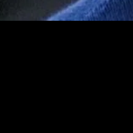
MIDASXXI adalah platform menonton film full movie
dengan subtitle Indonesia secara gratis. Ini merupakan
opsi yang tepat bagi yang tidak berlangganan layanan
streaming seperti Netflix, Disney+, HBO, dan lainnya. Film-
film terbaru selalu diperbarui dan bisa diakses melalui
TikTok, Facebook, dan Instagram. Dengan MIDASXXI,
menonton film favorit tanpa biaya tambahan menjadi
lebih menyenangkan. Ayo sambut pengalaman menonton