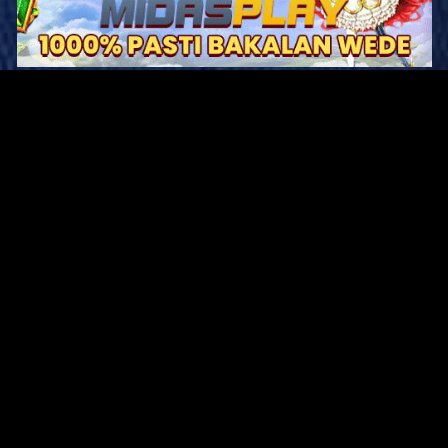
Original Series
Cate
Apple TV+
Acti
Amazon
Adve
Disney+
Ani
HBO
Com
Netflix
Dra
The CW
Horr
Sci-