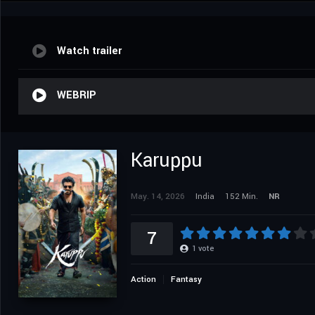
Watch trailer
WEBRIP
Karuppu
May. 14, 2026
India
152 Min.
NR
7
1
vote
Action
Fantasy