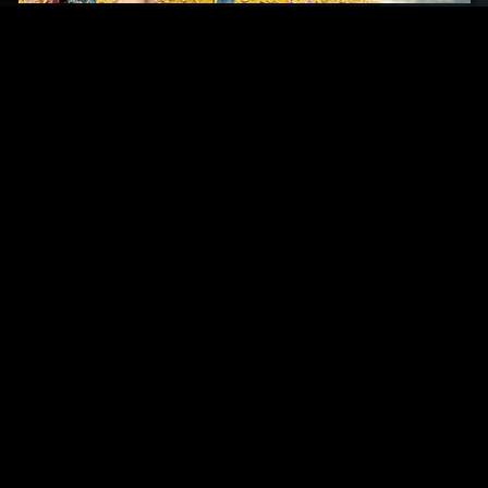
Original Series
Cate
Apple TV+
Acti
Amazon
Adve
Disney+
Ani
HBO
Com
Netflix
Dra
The CW
Horr
Sci-