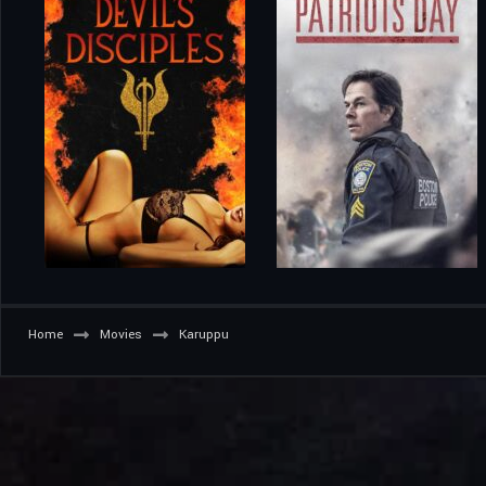
Home
Movies
Karuppu