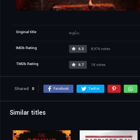
Original title
கருப்பு
IMDb Rating
6.3
8,976 votes
TMDb Rating
6.7
18 votes
Shared
0
Facebook
Twitter
Similar titles