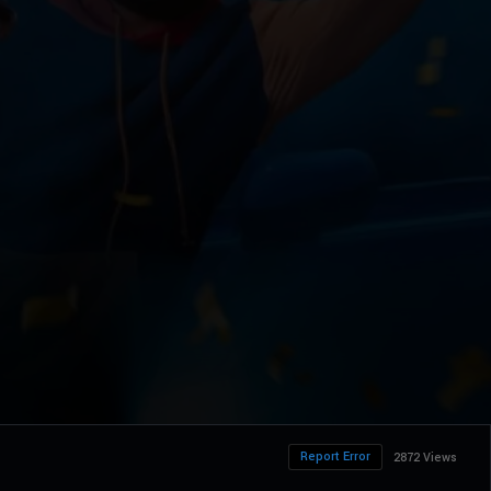
Report Error
2872 Views