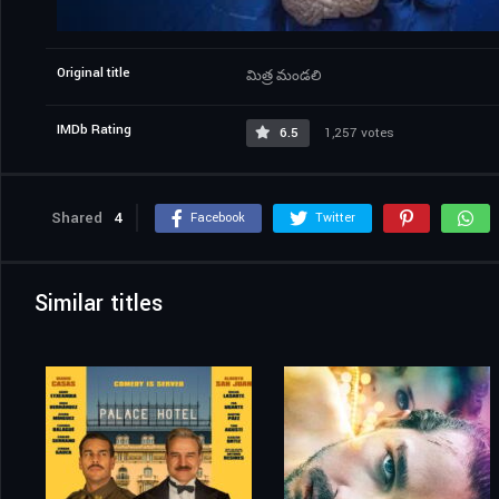
Original title
మిత్ర మండలి
IMDb Rating
6.5
1,257 votes
Shared
4
Facebook
Twitter
Similar titles