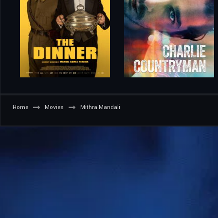
Home
Movies
Mithra Mandali