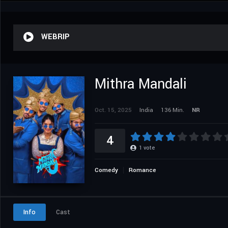
WEBRIP
Mithra Mandali
Oct. 15, 2025
India
136 Min.
NR
4
1
vote
Comedy
Romance
Info
Cast