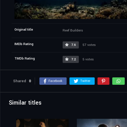
Original title
Reef Builders
IMDb Rating
7.6
57 votes
TMDb Rating
7.2
5 votes
Shared
0
Facebook
Twitter
Similar titles