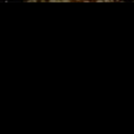
gory
MIDASXXI
on
DCEU Movies
nture
MCU Movies
me
Disney+ Movie and Series
edy
Netflix Movie and Series
ma
Marvel Studios Series
or
Coming Soon
Fi & Fantasy