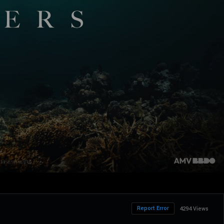
Report Error
4294 Views