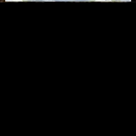
Original Series
Cate
Apple TV+
Acti
Amazon
Adve
Disney+
Ani
HBO
Com
Netflix
Dra
The CW
Horr
Sci-