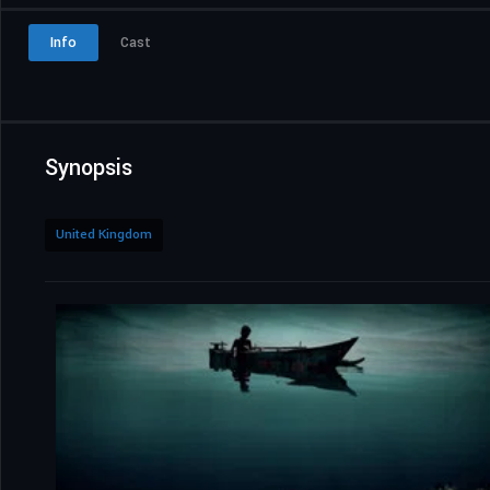
Info
Cast
Synopsis
United Kingdom