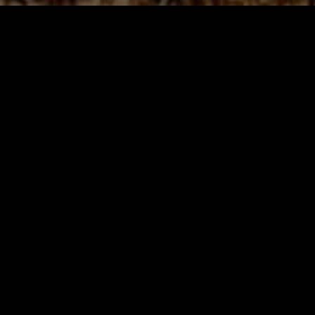
MIDASXXI adalah platform menonton film full movie
dengan subtitle Indonesia secara gratis. Ini merupakan
opsi yang tepat bagi yang tidak berlangganan layanan
streaming seperti Netflix, Disney+, HBO, dan lainnya. Film-
film terbaru selalu diperbarui dan bisa diakses melalui
TikTok, Facebook, dan Instagram. Dengan MIDASXXI,
menonton film favorit tanpa biaya tambahan menjadi
lebih menyenangkan. Ayo sambut pengalaman menonton
film yang lebih praktis dan terjangkau bersama MIDASXXI