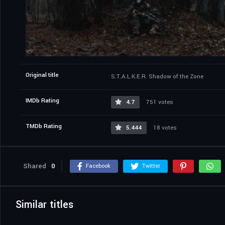
Original title
S.T.A.L.K.E.R. Shadow of the Zone
IMDb Rating
4.7
751 votes
TMDb Rating
5.444
18 votes
Shared
0
Facebook
Twitter
Similar titles