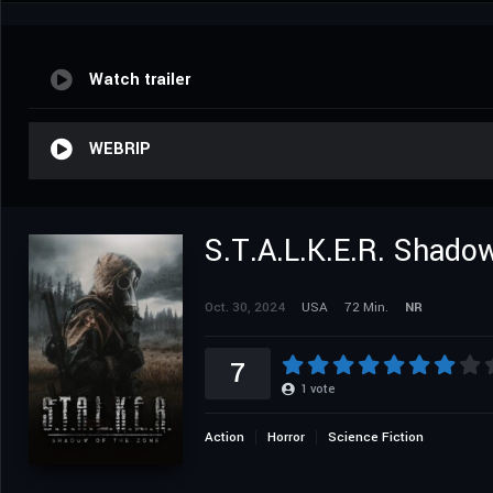
Watch trailer
WEBRIP
S.T.A.L.K.E.R. Shado
Oct. 30, 2024
USA
72 Min.
NR
7
1
vote
Action
Horror
Science Fiction