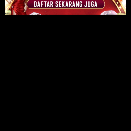
Original Series
Cate
Apple TV+
Acti
Amazon
Adve
Disney+
Ani
HBO
Com
Netflix
Dra
The CW
Horr
Sci-