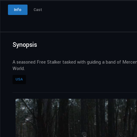
Info
Cast
Synopsis
A seasoned Free Stalker tasked with guiding a band of Mercena
World.
USA