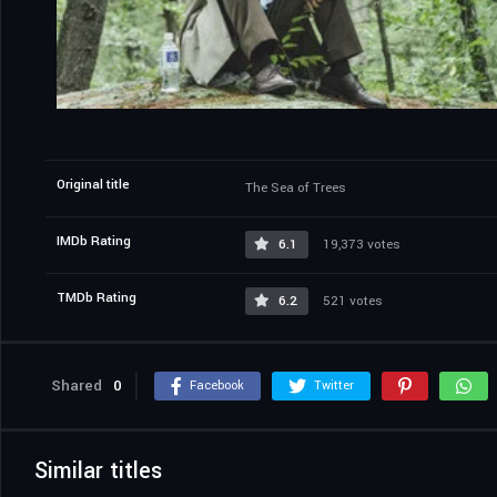
Original title
The Sea of Trees
IMDb Rating
6.1
19,373 votes
TMDb Rating
6.2
521 votes
Shared
0
Facebook
Twitter
Similar titles