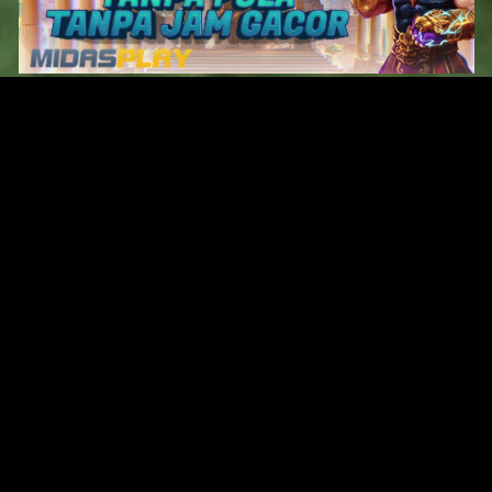
Original Series
Cate
Apple TV+
Acti
Amazon
Adve
Disney+
Ani
HBO
Com
Netflix
Dra
The CW
Horr
Sci-