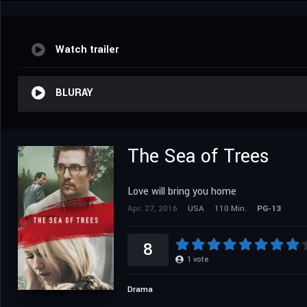
Watch trailer
BLURAY
The Sea of Trees
Love will bring you home
Apr. 27, 2016
USA
110 Min.
PG-13
8
1
vote
Drama