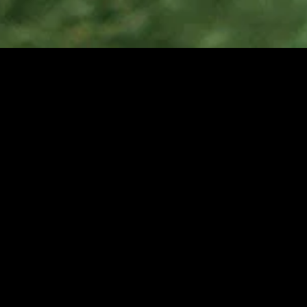
MIDASXXI adalah platform menonton film full movie
dengan subtitle Indonesia secara gratis. Ini merupakan
opsi yang tepat bagi yang tidak berlangganan layanan
streaming seperti Netflix, Disney+, HBO, dan lainnya. Film-
film terbaru selalu diperbarui dan bisa diakses melalui
TikTok, Facebook, dan Instagram. Dengan MIDASXXI,
menonton film favorit tanpa biaya tambahan menjadi
lebih menyenangkan. Ayo sambut pengalaman menonton