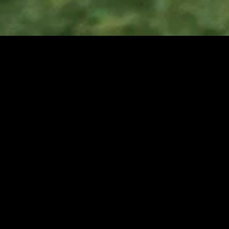
gory
MIDASXXI
on
DCEU Movies
nture
MCU Movies
me
Disney+ Movie and Series
edy
Netflix Movie and Series
ma
Marvel Studios Series
or
Coming Soon
Fi & Fantasy