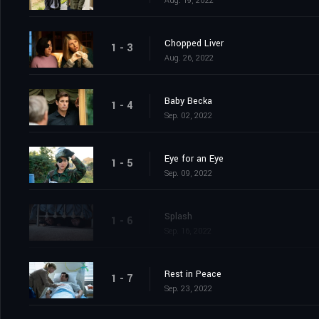
Aug. 19, 2022
Chopped Liver
1 - 3
Aug. 26, 2022
Baby Becka
1 - 4
Sep. 02, 2022
Eye for an Eye
1 - 5
Sep. 09, 2022
Splash
1 - 6
Sep. 16, 2022
Rest in Peace
1 - 7
Sep. 23, 2022